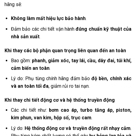
hãng sẽ:
Không làm mất hiệu lực bảo hành
.
Đảm bảo các chi tiết vận hành
đúng chuẩn kỹ thuật của
nhà sản xuất
.
Khi thay các bộ phận quan trọng liên quan đến an toàn
Bao gồm:
phanh, giảm xóc, tay lái, cầu, dây đai, túi khí,
cảm biến an toàn
.
Lý do: Phụ tùng chính hãng đảm bảo
độ bền, chính xác
và an toàn tối đa
, giảm rủi ro tai nạn.
Khi thay chi tiết động cơ và hệ thống truyền động
Các chi tiết như:
bơm cao áp, turbo tăng áp, piston,
kim phun, van kim, hộp số, trục cam
.
Lý do:
Hệ thống động cơ và truyền động rất nhạy cảm
.
Phụ tùng kém chất lượng có thể gây
hư hỏng lan tỏa và