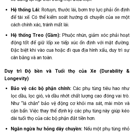
Hệ thống Lái:
Rotuyn, thước lái, bơm trợ lực phải ổn định
để tài xế. Có thể kiểm soát hướng di chuyển của xe một
cách chính xác, tránh mất lái.
Hệ thống Treo (Gầm):
Phuộc nhún, giảm xóc phải hoạt
động tốt để giữ lốp xe tiếp xúc ổn định với mặt đường.
Đặc biệt khi vào cua hoặc đi qua địa hình xấu, duy trì sự
cân bằng và an toàn.
Duy trì Độ bền và Tuổi thọ của Xe (Durability &
Longevity)
Bảo vệ các bộ phận chính:
Các phụ tùng tiêu hao như
lọc dầu, lọc gió, và dầu nhớt chất lượng cao đóng vai trò.
Như “lá chắn” bảo vệ động cơ khỏi ma sát, mài mòn và
cặn bẩn. Việc thay thế định kỳ các phụ tùng này giúp kéo
dài tuổi thọ của các bộ phận đắt tiền hơn.
Ngăn ngừa hư hỏng dây chuyền:
Nếu một phụ tùng nhỏ