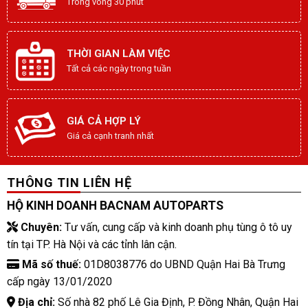
Trong vòng 30 phút
THỜI GIAN LÀM VIỆC
Tất cả các ngày trong tuần
GIÁ CẢ HỢP LÝ
Giá cả cạnh tranh nhất
THÔNG TIN LIÊN HỆ
HỘ KINH DOANH BACNAM AUTOPARTS
Chuyên:
Tư vấn, cung cấp và kinh doanh phụ tùng ô tô uy
tín tại TP. Hà Nội và các tỉnh lân cận.
Mã số thuế:
01D8038776 do UBND Quận Hai Bà Trưng
cấp ngày 13/01/2020
Địa chỉ:
Số nhà 82 phố Lê Gia Định, P. Đồng Nhân, Quận Hai