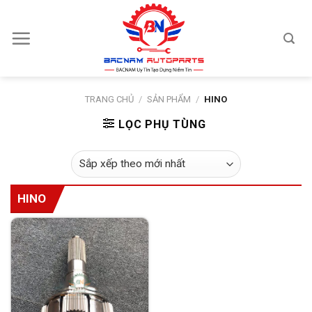
Skip
to
content
TRANG CHỦ
/
SẢN PHẨM
/
HINO
LỌC PHỤ TÙNG
HINO