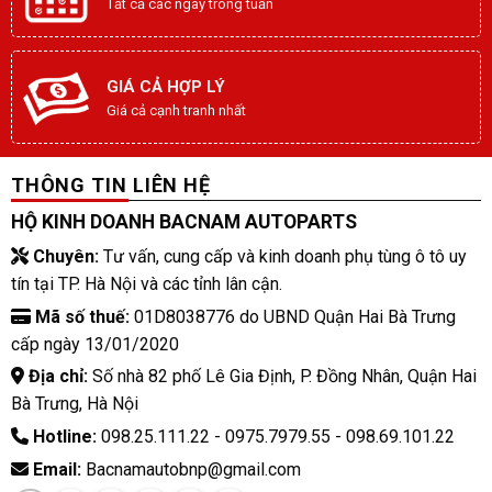
Tất cả các ngày trong tuần
GIÁ CẢ HỢP LÝ
Giá cả cạnh tranh nhất
THÔNG TIN LIÊN HỆ
HỘ KINH DOANH BACNAM AUTOPARTS
Chuyên:
Tư vấn, cung cấp và kinh doanh phụ tùng ô tô uy
tín tại TP. Hà Nội và các tỉnh lân cận.
Mã số thuế:
01D8038776 do UBND Quận Hai Bà Trưng
cấp ngày 13/01/2020
Địa chỉ:
Số nhà 82 phố Lê Gia Định, P. Đồng Nhân, Quận Hai
Bà Trưng, Hà Nội
Hotline:
098.25.111.22 - 0975.7979.55 - 098.69.101.22
Email:
Bacnamautobnp@gmail.com