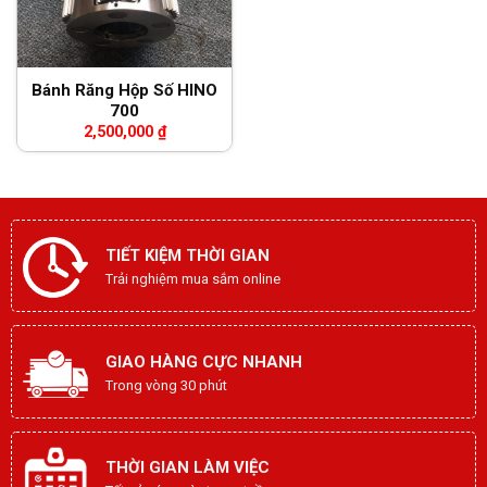
Bánh Răng Hộp Số HINO
700
2,500,000
₫
TIẾT KIỆM THỜI GIAN
Trải nghiệm mua sắm online
GIAO HÀNG CỰC NHANH
Trong vòng 30 phút
THỜI GIAN LÀM VIỆC