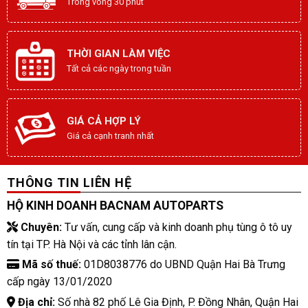
Trong vòng 30 phút
THỜI GIAN LÀM VIỆC
Tất cả các ngày trong tuần
GIÁ CẢ HỢP LÝ
Giá cả cạnh tranh nhất
THÔNG TIN LIÊN HỆ
HỘ KINH DOANH BACNAM AUTOPARTS
Chuyên:
Tư vấn, cung cấp và kinh doanh phụ tùng ô tô uy
tín tại TP. Hà Nội và các tỉnh lân cận.
Mã số thuế:
01D8038776 do UBND Quận Hai Bà Trưng
cấp ngày 13/01/2020
Địa chỉ:
Số nhà 82 phố Lê Gia Định, P. Đồng Nhân, Quận Hai