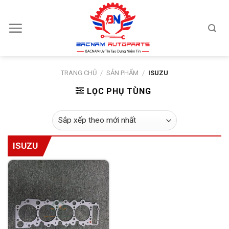
Skip
to
content
TRANG CHỦ
/
SẢN PHẨM
/
ISUZU
LỌC PHỤ TÙNG
ISUZU