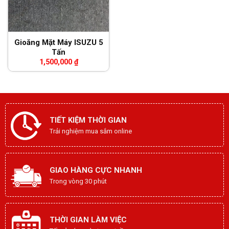
Gioăng Mặt Máy ISUZU 5
Tấn
1,500,000
₫
TIẾT KIỆM THỜI GIAN
Trải nghiệm mua sắm online
GIAO HÀNG CỰC NHANH
Trong vòng 30 phút
THỜI GIAN LÀM VIỆC