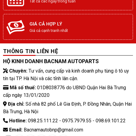
Tất cả các ngày trong tuần
GIÁ CẢ HỢP LÝ
Giá cả cạnh tranh nhất
THÔNG TIN LIÊN HỆ
HỘ KINH DOANH BACNAM AUTOPARTS
Chuyên:
Tư vấn, cung cấp và kinh doanh phụ tùng ô tô uy
tín tại TP. Hà Nội và các tỉnh lân cận.
Mã số thuế:
01D8038776 do UBND Quận Hai Bà Trưng
cấp ngày 13/01/2020
Địa chỉ:
Số nhà 82 phố Lê Gia Định, P. Đồng Nhân, Quận Hai
Bà Trưng, Hà Nội
Hotline:
098.25.111.22 - 0975.7979.55 - 098.69.101.22
Email:
Bacnamautobnp@gmail.com