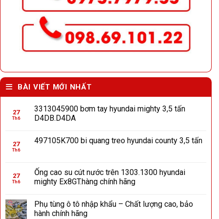
BÀI VIẾT MỚI NHẤT
3313045900 bơm tay hyundai mighty 3,5 tấn
27
D4DB.D4DA
Th6
497105K700 bi quang treo hyundai county 3,5 tấn
27
Th6
Ống cao su cút nước trên 1303.1300 hyundai
27
mighty Ex8GT.hàng chính hãng
Th6
Phụ tùng ô tô nhập khẩu – Chất lượng cao, bảo
hành chính hãng