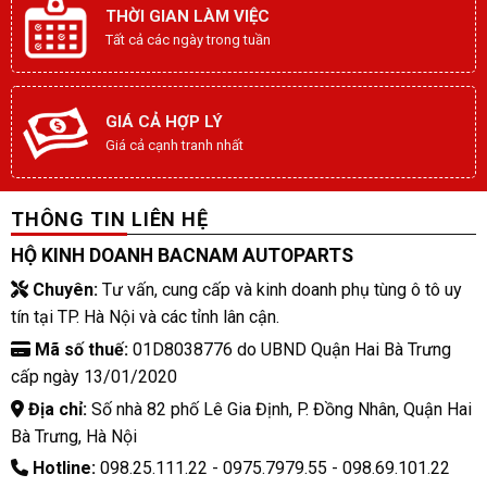
THỜI GIAN LÀM VIỆC
Tất cả các ngày trong tuần
GIÁ CẢ HỢP LÝ
Giá cả cạnh tranh nhất
THÔNG TIN LIÊN HỆ
HỘ KINH DOANH BACNAM AUTOPARTS
Chuyên:
Tư vấn, cung cấp và kinh doanh phụ tùng ô tô uy
tín tại TP. Hà Nội và các tỉnh lân cận.
Mã số thuế:
01D8038776 do UBND Quận Hai Bà Trưng
cấp ngày 13/01/2020
Địa chỉ:
Số nhà 82 phố Lê Gia Định, P. Đồng Nhân, Quận Hai
Bà Trưng, Hà Nội
Hotline:
098.25.111.22 - 0975.7979.55 - 098.69.101.22