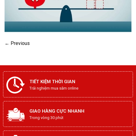
←
Previous
TIẾT KIỆM THỜI GIAN
Trải nghiệm mua sắm online
GIAO HÀNG CỰC NHANH
Trong vòng 30 phút