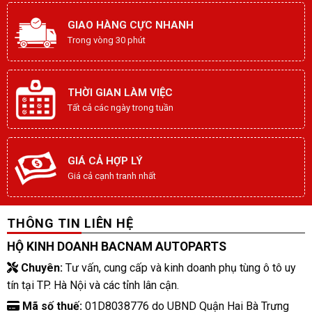
GIAO HÀNG CỰC NHANH
Trong vòng 30 phút
THỜI GIAN LÀM VIỆC
Tất cả các ngày trong tuần
GIÁ CẢ HỢP LÝ
Giá cả cạnh tranh nhất
THÔNG TIN LIÊN HỆ
HỘ KINH DOANH BACNAM AUTOPARTS
Chuyên:
Tư vấn, cung cấp và kinh doanh phụ tùng ô tô uy
tín tại TP. Hà Nội và các tỉnh lân cận.
Mã số thuế:
01D8038776 do UBND Quận Hai Bà Trưng