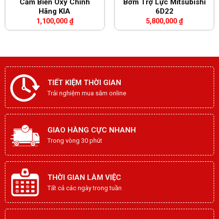
Cảm Biến Oxy Chính
Bơm Trợ Lực Mitsubishi
làm hỏng cánh turbo.
Hãng KIA
6D22
1,100,000
₫
5,800,000
₫
Không tắt máy ngay sau khi xe vừa vận hành tải nặng
hoặc chạy tốc độ cao; nên để động cơ chạy không
tải khoảng 1–2 phút để turbo giảm nhiệt.
TIẾT KIỆM THỜI GIAN
Trải nghiệm mua sắm online
GIAO HÀNG CỰC NHANH
Trong vòng 30 phút
THỜI GIAN LÀM VIỆC
Tất cả các ngày trong tuần