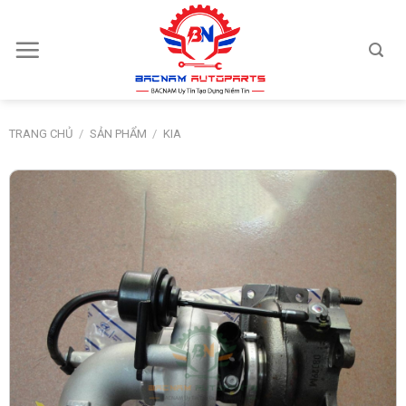
Skip
to
content
TRANG CHỦ
/
SẢN PHẨM
/
KIA