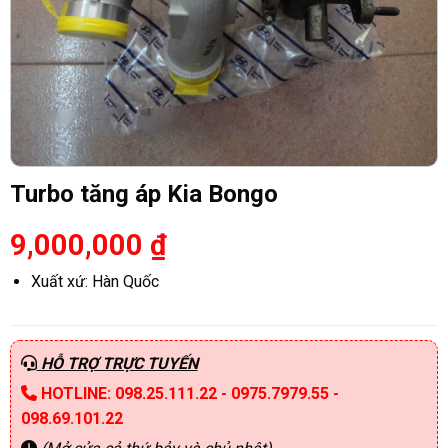
Turbo tăng áp Kia Bongo
9,000,000
₫
Xuất xứ: Hàn Quốc
HỖ TRỢ TRỰC TUYẾN
HOTLINE: 098.25.111.22 - 0975.7979.55 -
098.69.101.22