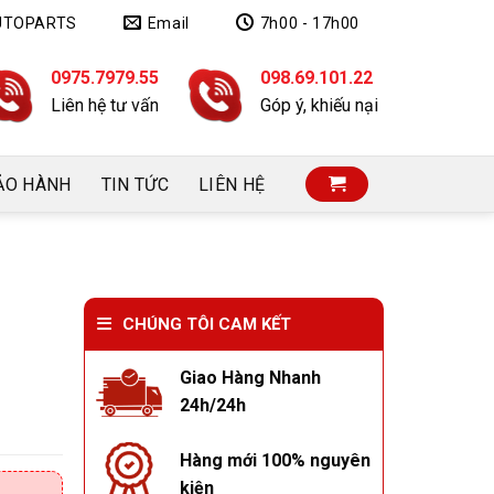
UTOPARTS
Email
7h00 - 17h00
0975.7979.55
098.69.101.22
Liên hệ tư vấn
Góp ý, khiếu nại
ẢO HÀNH
TIN TỨC
LIÊN HỆ
CHÚNG TÔI CAM KẾT
Giao Hàng Nhanh
24h/24h
Hàng mới 100% nguyên
kiện