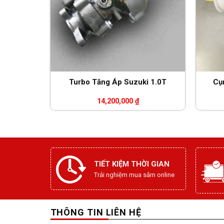
Turbo Tăng Áp Suzuki 1.0T
Cụ
14,200,000
₫
TIẾT KIỆM THỜI GIAN
Trải nghiệm mua sắm online
THÔNG TIN LIÊN HỆ