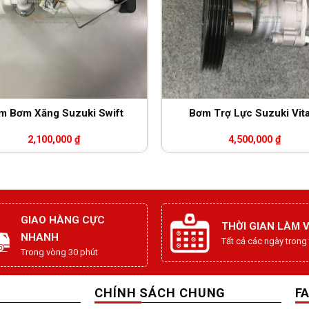
m Bơm Xăng Suzuki Swift
Bơm Trợ Lực Suzuki Vit
2,100,000
₫
4,500,000
₫
GIAO HÀNG CỰC
THỜI GIAN LÀM V
NHANH
Tất cả các ngày trong
Trong vòng 30 phút
CHÍNH SÁCH CHUNG
F