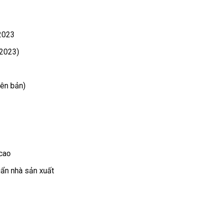
 2023
–2023)
iên bản)
 cao
uẩn nhà sản xuất