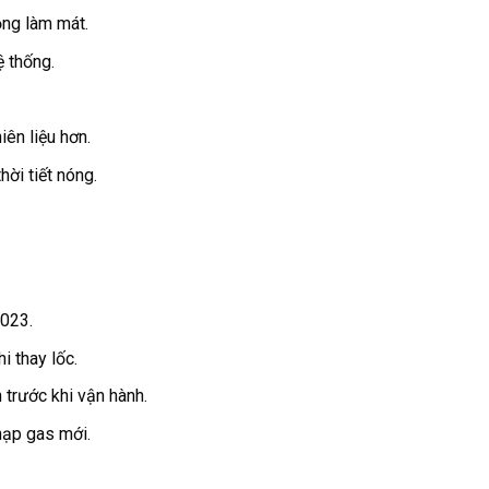
ộng làm mát.
ệ thống.
iên liệu hơn.
hời tiết nóng.
2023.
i thay lốc.
 trước khi vận hành.
nạp gas mới.