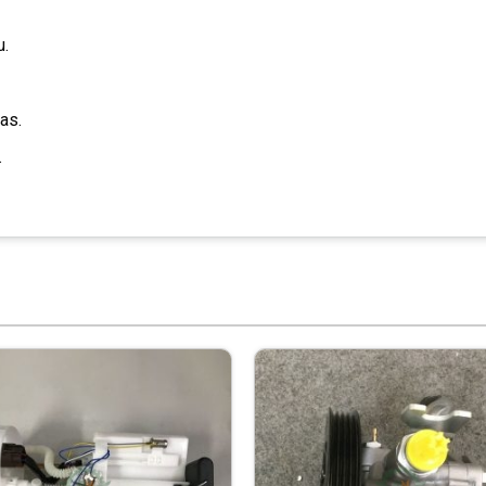
u.
gas.
.