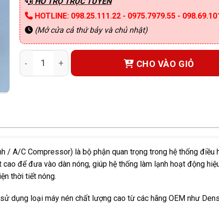
HỖ TRỢ TRỰC TUYẾN
HOTLINE: 098.25.111.22 - 0975.7979.55 - 098.69.10
(Mở cửa cả thứ bảy và chủ nhật)
Lốc điều hòa Suzuki Ertiga 2023 số lượng
CHO VÀO GIỎ
h / A/C Compressor) là bộ phận quan trọng trong hệ thống điều h
ất cao để đưa vào dàn nóng, giúp hệ thống làm lạnh hoạt động hiệ
ện thời tiết nóng.
sử dụng loại máy nén chất lượng cao từ các hãng OEM như Denso