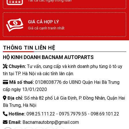
Tất cả các ngày trong tuần
GIÁ CẢ HỢP LÝ
Giá cả cạnh tranh nhất
THÔNG TIN LIÊN HỆ
HỘ KINH DOANH BACNAM AUTOPARTS
Chuyên:
Tư vấn, cung cấp và kinh doanh phụ tùng ô tô uy
tín tại TP. Hà Nội và các tỉnh lân cận.
Mã số thuế:
01D8038776 do UBND Quận Hai Bà Trưng
cấp ngày 13/01/2020
Địa chỉ:
Số nhà 82 phố Lê Gia Định, P. Đồng Nhân, Quận Hai
Bà Trưng, Hà Nội
Hotline:
098.25.111.22 - 0975.7979.55 - 098.69.101.22
Email:
Bacnamautobnp@gmail.com