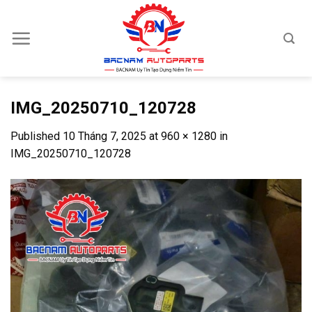
Skip
to
content
IMG_20250710_120728
Published
10 Tháng 7, 2025
at
960 × 1280
in
IMG_20250710_120728