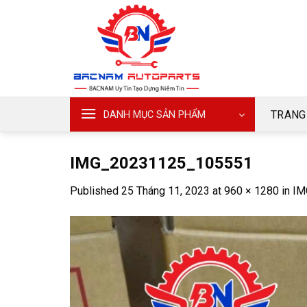
Skip
to
content
TRANG
DANH MỤC SẢN PHẨM
IMG_20231125_105551
Published
25 Tháng 11, 2023
at
960 × 1280
in
IM