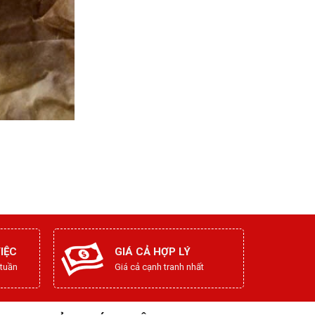
IỆC
GIÁ CẢ HỢP LÝ
 tuần
Giá cả cạnh tranh nhất