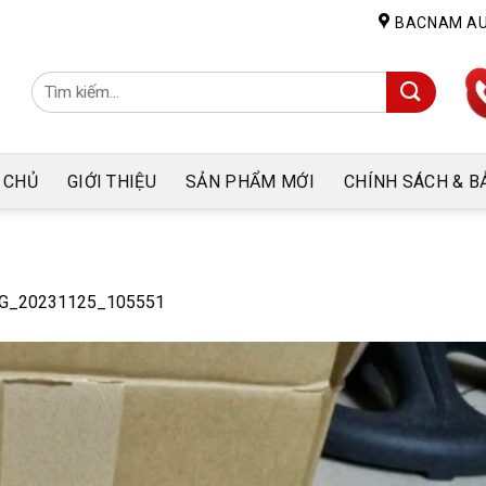
BACNAM A
Tìm
kiếm:
 CHỦ
GIỚI THIỆU
SẢN PHẨM MỚI
CHÍNH SÁCH & B
G_20231125_105551