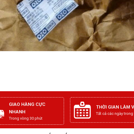
GIAO HÀNG CỰC
THỜI GIAN LÀM V
NHANH
Tất cả các ngày trong
Trong vòng 30 phút