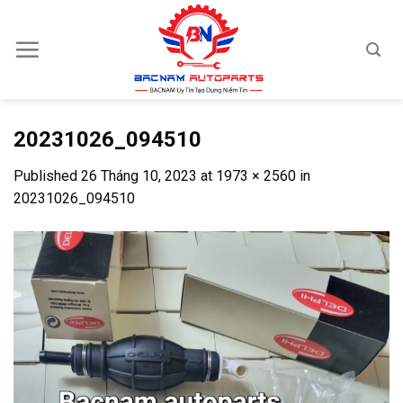
Skip
to
content
20231026_094510
Published
26 Tháng 10, 2023
at
1973 × 2560
in
20231026_094510