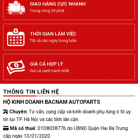
GIAO HÀNG CỰC NHANH
Trong vòng 30 phút
THỜI GIAN LÀM VIỆC
Tất cả các ngày trong tuần
GIÁ CẢ HỢP LÝ
Giá cả cạnh tranh nhất
THÔNG TIN LIÊN HỆ
HỘ KINH DOANH BACNAM AUTOPARTS
Chuyên:
Tư vấn, cung cấp và kinh doanh phụ tùng ô tô uy
tín tại TP. Hà Nội và các tỉnh lân cận.
Mã số thuế:
01D8038776 do UBND Quận Hai Bà Trưng
cấp ngày 13/01/2020