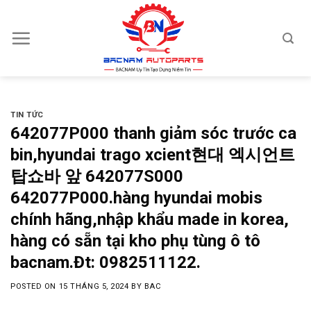
Skip
to
content
TIN TỨC
642077P000 thanh giảm sóc trước ca
bin,hyundai trago xcient현대 엑시언트
탑쇼바 앞 642077S000
642077P000.hàng hyundai mobis
chính hãng,nhập khẩu made in korea,
hàng có sẵn tại kho phụ tùng ô tô
bacnam.Đt: 0982511122.
POSTED ON
15 THÁNG 5, 2024
BY
BAC