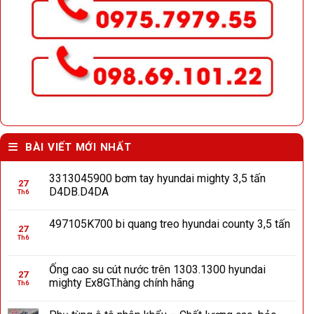
BÀI VIẾT MỚI NHẤT
3313045900 bơm tay hyundai mighty 3,5 tấn
27
D4DB.D4DA
Th6
497105K700 bi quang treo hyundai county 3,5 tấn
27
Th6
Ống cao su cút nước trên 1303.1300 hyundai
27
mighty Ex8GT.hàng chính hãng
Th6