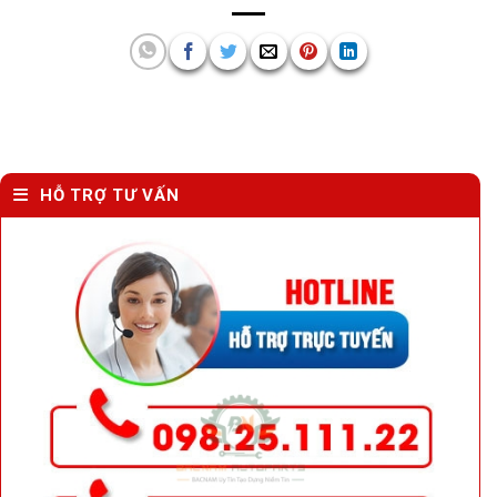
HỖ TRỢ TƯ VẤN