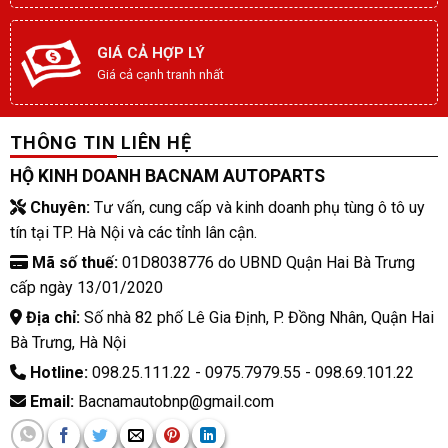
GIÁ CẢ HỢP LÝ
Giá cả cạnh tranh nhất
THÔNG TIN LIÊN HỆ
HỘ KINH DOANH BACNAM AUTOPARTS
Chuyên:
Tư vấn, cung cấp và kinh doanh phụ tùng ô tô uy
tín tại TP. Hà Nội và các tỉnh lân cận.
Mã số thuế:
01D8038776 do UBND Quận Hai Bà Trưng
cấp ngày 13/01/2020
Địa chỉ:
Số nhà 82 phố Lê Gia Định, P. Đồng Nhân, Quận Hai
Bà Trưng, Hà Nội
Hotline:
098.25.111.22 - 0975.7979.55 - 098.69.101.22
Email:
Bacnamautobnp@gmail.com