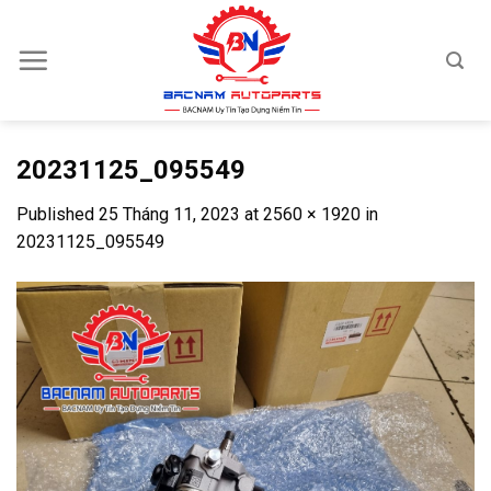
Skip
to
content
20231125_095549
Published
25 Tháng 11, 2023
at
2560 × 1920
in
20231125_095549