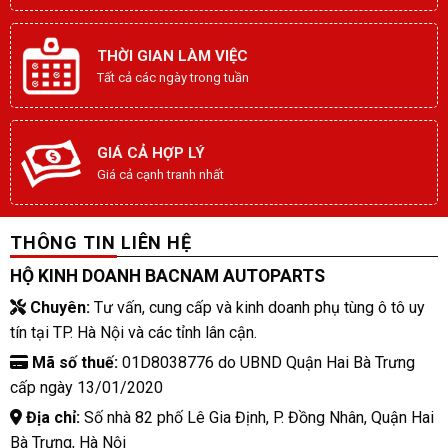
THỜI GIAN LÀM VIỆC
Tất cả các ngày trong tuần
GIÁ CẢ HỢP LÝ
Giá cả cạnh tranh nhất
THÔNG TIN LIÊN HỆ
HỘ KINH DOANH BACNAM AUTOPARTS
Chuyên:
Tư vấn, cung cấp và kinh doanh phụ tùng ô tô uy
tín tại TP. Hà Nội và các tỉnh lân cận.
Mã số thuế:
01D8038776 do UBND Quận Hai Bà Trưng
cấp ngày 13/01/2020
Địa chỉ:
Số nhà 82 phố Lê Gia Định, P. Đồng Nhân, Quận Hai
Bà Trưng, Hà Nội