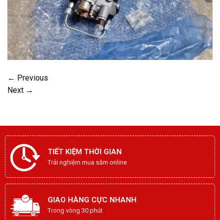
←
Previous
Next
→
TIẾT KIỆM THỜI GIAN
Trải nghiệm mua sắm online
GIAO HÀNG CỰC NHANH
Trong vòng 30 phút