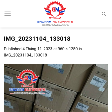
Skip
to
content
IMG_20231104_133018
Published
4 Tháng 11, 2023
at
960 × 1280
in
IMG_20231104_133018